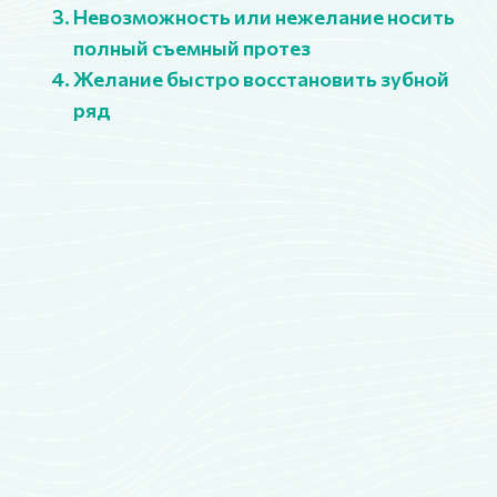
С низким уровнем гигиены полости
рта
Абсолютно:
С онкологическим заболеванием в
период активного лечения
При применении высоких доз
бисфосфонатов
С некоторыми видами
болезней крови
В активную стадию туберкулеза
С аутоиммунными заболеваниями