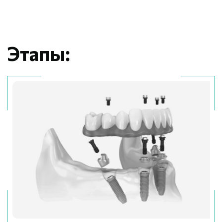
Консультация стоматолога-ортопеда и
01
хирурга-имплантолога, проведение
компьютерной томографии
Для замещения всего ряда зубов (на одну
02
челюсть) проводится установка 4
имплантатов — 2 вертикальных во
фронтальном отделе челюсти, и по
одному в жевательные отделы (в
область 5, 6 зуба) под углом до 45°,
обходя важные анатомические
структуры (верхнечелюстные синусы,
нижнечелюстные каналы и т.д.).
Специальные прямые и угловые (от 15°
до 35°) абатменты надежно фиксирует
ортопедическую конструкцию. Установка
имплантата под наклоном увеличивает
площадь его соприкосновения с
челюстной костью и дает возможность