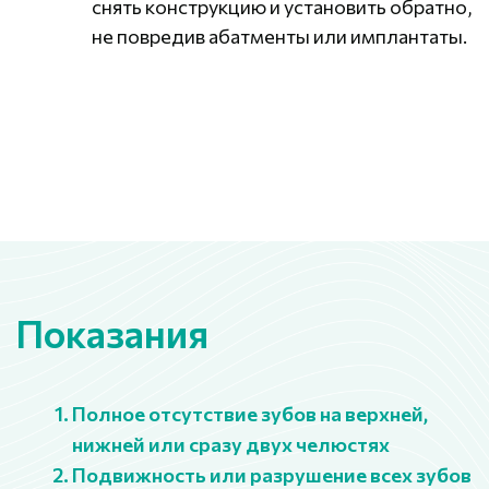
Противопоказания
Относительно:
В острые инфекционные заболевания
полости рта и ЛОР-органов
При обострении хронических
заболеваний
При приеме кортикостероидных
препаратов
При компенсированный сахарный
диабет (имплантация проводится, после
нормализации уровня глюкозы в крови)