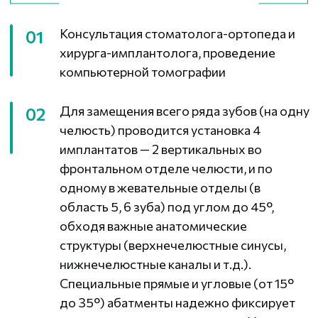
избежать наращивания кости у пациентов
с резорбцией или атрофией костной
ткани, сокращая срок реабилитации.
На 1-7 сутки на имплантаты
03
устанавливается несъемный акриловый
протез, усиленный металлическим
каркасом. Искусственная десна дает
возможность скрыть дефекты костной и
мягких тканей. Винтовая фиксация
позволяет, при необходимости, легко
снять конструкцию и установить обратно,
не повредив абатменты или имплантаты.