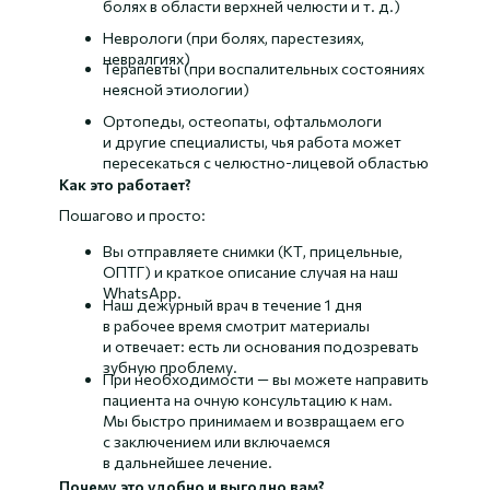
болях в области верхней челюсти и т. д.)
Неврологи (при болях, парестезиях,
невралгиях)
Терапевты (при воспалительных состояниях
неясной этиологии)
Ортопеды, остеопаты, офтальмологи
и другие специалисты, чья работа может
пересекаться с челюстно-лицевой областью
Как это работает?
Пошагово и просто:
Вы отправляете снимки (КТ, прицельные,
ОПТГ) и краткое описание случая на наш
WhatsApp.
Наш дежурный врач в течение 1 дня
в рабочее время смотрит материалы
и отвечает: есть ли основания подозревать
зубную проблему.
При необходимости — вы можете направить
пациента на очную консультацию к нам.
Мы быстро принимаем и возвращаем его
с заключением или включаемся
в дальнейшее лечение.
Почему это удобно и выгодно вам?